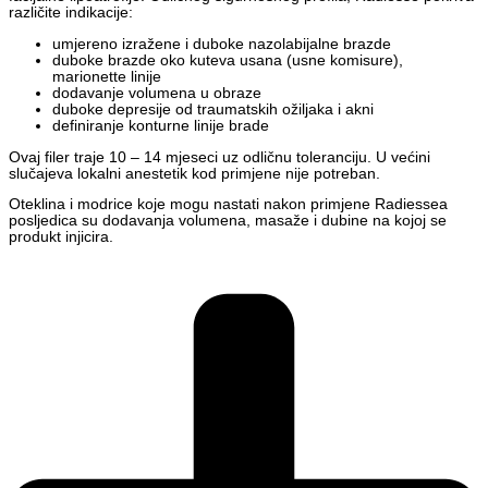
različite indikacije:
umjereno izražene i duboke nazolabijalne brazde
duboke brazde oko kuteva usana (usne komisure),
marionette linije
dodavanje volumena u obraze
duboke depresije od traumatskih ožiljaka i akni
definiranje konturne linije brade
Ovaj filer traje 10 – 14 mjeseci uz odličnu toleranciju. U većini
slučajeva lokalni anestetik kod primjene nije potreban.
Oteklina i modrice koje mogu nastati nakon primjene Radiessea
posljedica su dodavanja volumena, masaže i dubine na kojoj se
produkt injicira.