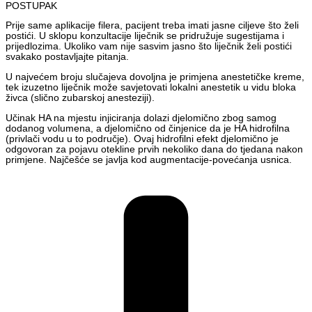
POSTUPAK
Prije same aplikacije filera, pacijent treba imati jasne ciljeve što želi
postići. U sklopu konzultacije liječnik se pridružuje sugestijama i
prijedlozima. Ukoliko vam nije sasvim jasno što liječnik želi postići
svakako postavljajte pitanja.
U najvećem broju slučajeva dovoljna je primjena anestetičke kreme,
tek izuzetno liječnik može savjetovati lokalni anestetik u vidu bloka
živca (slično zubarskoj anesteziji).
Učinak HA na mjestu injiciranja dolazi djelomično zbog samog
dodanog volumena, a djelomično od činjenice da je HA hidrofilna
(privlači vodu u to područje). Ovaj hidrofilni efekt djelomično je
odgovoran za pojavu otekline prvih nekoliko dana do tjedana nakon
primjene. Najčešće se javlja kod augmentacije-povećanja usnica.