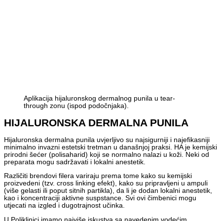
Aplikacija hijaluronskog dermalnog punila u tear-
through zonu (ispod podočnjaka).
HIJALURONSKA DERMALNA PUNILA
Hijaluronska dermalna punila uvjerljivo su najsigurniji i najefikasniji
minimalno invazni estetski tretman u današnjoj praksi. HA je kemijski
prirodni šećer (polisaharid) koji se normalno nalazi u koži. Neki od
preparata mogu sadržavati i lokalni anestetik.
Različiti brendovi filera variraju prema tome kako su kemijski
proizvedeni (tzv. cross linking efekt), kako su pripravljeni u ampuli
(više gelasti ili poput sitnih partikla), da li je dodan lokalni anestetik,
kao i koncentraciji aktivne suspstance. Svi ovi čimbenici mogu
utjecati na izgled i dugotrajnost učinka.
U Poliklinici imamo najviše iskustva sa navedenim vodećim