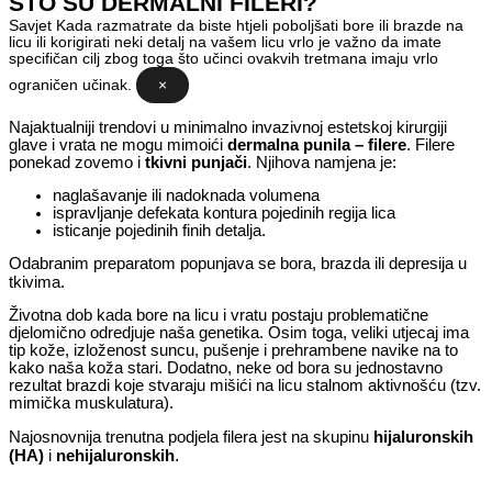
ŠTO SU DERMALNI FILERI?
Savjet
Kada razmatrate da biste htjeli poboljšati bore ili brazde na
licu ili korigirati neki detalj na vašem licu vrlo je važno da imate
specifičan cilj zbog toga što učinci ovakvih tretmana imaju vrlo
ograničen učinak.
×
Najaktualniji trendovi u minimalno invazivnoj estetskoj kirurgiji
glave i vrata ne mogu mimoići
dermalna punila – filere
. Filere
ponekad zovemo i
tkivni punjači
. Njihova namjena je:
naglašavanje ili nadoknada volumena
ispravljanje defekata kontura pojedinih regija lica
isticanje pojedinih finih detalja.
Odabranim preparatom popunjava se bora, brazda ili depresija u
tkivima.
Životna dob kada bore na licu i vratu postaju problematične
djelomično odredjuje naša genetika. Osim toga, veliki utjecaj ima
tip kože, izloženost suncu, pušenje i prehrambene navike na to
kako naša koža stari. Dodatno, neke od bora su jednostavno
rezultat brazdi koje stvaraju mišići na licu stalnom aktivnošću (tzv.
mimička muskulatura).
Najosnovnija trenutna podjela filera jest na skupinu
hijaluronskih
(HA)
i
nehijaluronskih
.