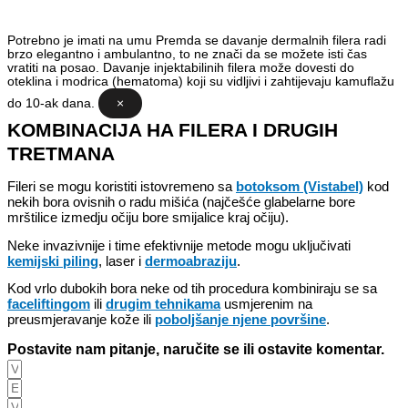
Potrebno je imati na umu
Premda se davanje dermalnih filera radi
brzo elegantno i ambulantno, to ne znači da se možete isti čas
vratiti na posao. Davanje injektabilinih filera može dovesti do
oteklina i modrica (hematoma) koji su vidljivi i zahtijevaju kamuflažu
do 10-ak dana.
×
KOMBINACIJA HA FILERA I DRUGIH
TRETMANA
Fileri se mogu koristiti istovremeno sa
botoksom (Vistabel)
kod
nekih bora ovisnih o radu mišića (najčešće glabelarne bore
mrštilice izmedju očiju bore smijalice kraj očiju).
Neke invazivnije i time efektivnije metode mogu uključivati
kemijski piling
, laser i
dermoabraziju
.
Kod vrlo dubokih bora neke od tih procedura kombiniraju se sa
faceliftingom
ili
drugim tehnikama
usmjerenim na
preusmjeravanje kože ili
poboljšanje njene površine
.
Postavite nam pitanje, naručite se ili ostavite komentar.