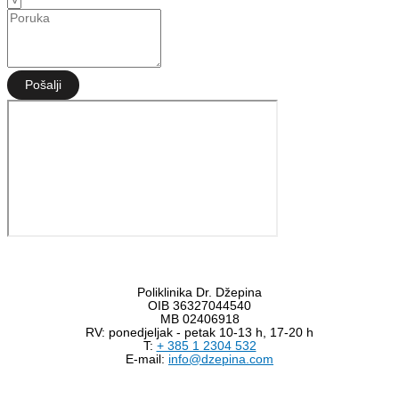
Pošalji
Info
Poliklinika Dr. Džepina
OIB 36327044540
MB 02406918
RV: ponedjeljak - petak 10-13 h, 17-20 h
T:
+ 385 1 2304 532
E-mail:
info@dzepina.com