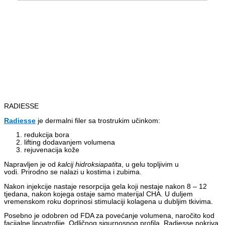
RADIESSE
Radiesse
je dermalni filer sa trostrukim učinkom:
redukcija bora
lifting dodavanjem volumena
rejuvenacija kože
Napravljen je od
kalcij hidroksiapatita
, u gelu topljivim u
vodi. Prirodno se nalazi u kostima i zubima.
Nakon injekcije nastaje resorpcija gela koji nestaje nakon 8 – 12
tjedana, nakon kojega ostaje samo materijal CHA. U duljem
vremenskom roku doprinosi stimulaciji kolagena u dubljim tkivima.
Posebno je odobren od FDA za povećanje volumena, naročito kod
facijalne lipoatrofije. Odličnog sigurnosnog profila, Radiesse pokriva