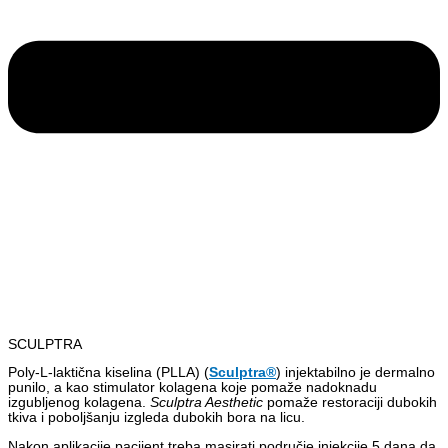
SCULPTRA
Poly-L-laktična kiselina (PLLA) (
Sculptra®
) injektabilno je dermalno
punilo, a kao stimulator kolagena koje pomaže nadoknadu
izgubljenog kolagena.
Sculptra Aesthetic
pomaže restoraciji dubokih
tkiva i poboljšanju izgleda dubokih bora na licu.
Nakon aplikacije pacijent treba masirati područje injekcije 5 dana da