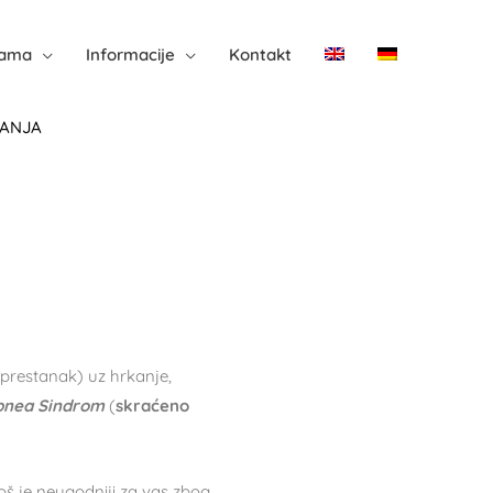
nama
Informacije
Kontakt
VANJA
 prestanak) uz hrkanje,
Apnea Sindrom
(
skraćeno
š je neugodniji za vas zbog