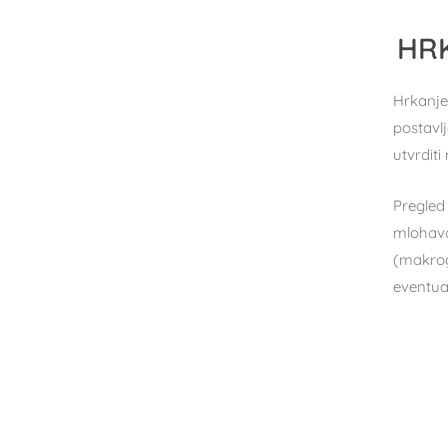
HRK
Hrkanje
postavlj
utvrditi
Pregled
mlohavo
(makrogl
eventua