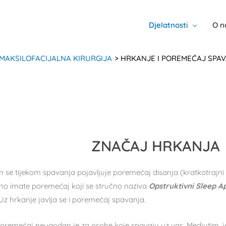
Djelatnosti
O 
 MAKSILOFACIJALNA KIRURGIJA
HRKANJE I POREMEĆAJ SPA
ZNAČAJ HRKANJA
 se tijekom spavanja pojavljuje poremećaj disanja (kratkotrajni
tno imate poremećaj koji se stručno naziva
Opstruktivni Sleep 
 Uz hrkanje javlja se i poremećaj spavanja.
oremećaj neugodan je za osobe koje spavaju uz vas. Medjutim, jo