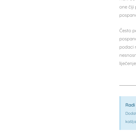
one čij
pospano
Često p
pospano
podaci m
nesnosn
liječen
Radi
Dodat
kašlja