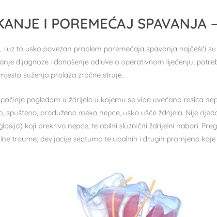
ANJE I POREMEĆAJ SPAVANJA 
, i uz to usko povezan problem poremećaja spavanja najčešći su r
anje dijagnoze i donošenje odluke o operativnom liječenju, potreb
 mjesto suženja prolaza zračne struje.
 počinje pogledom u ždrijelo u kojemu se vide uvećana resica nep
, spušteno, produženo meko nepce, usko ušće ždrijela. Nije rijed
osija) koji prekriva nepce, te obilni sluznični ždrijelni nabori. Pr
lne traume, devijacije septuma te upalnih i drugih promjena koje