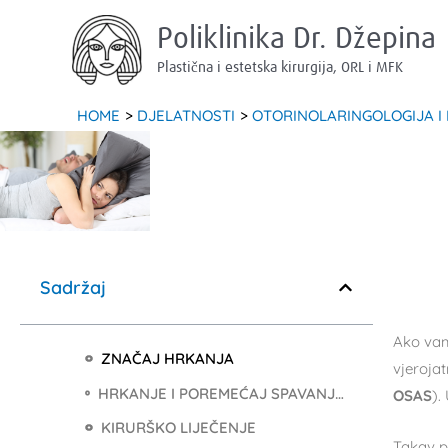
Skip
Poliklinika Dr. Džepina
to
content
Plastična i estetska kirurgija, ORL i MFK
HOME
DJELATNOSTI
OTORINOLARINGOLOGIJA I
Sadržaj
Ako vam
ZNAČAJ HRKANJA
vjeroja
HRKANJE I POREMEĆAJ SPAVANJA – KONZULTACIJA
OSAS
).
KIRURŠKO LIJEČENJE
Takav p