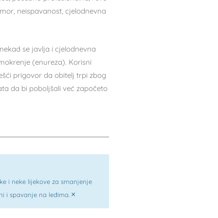
 umor, neispavanost, cjelodnevna
nekad se javlja i cjelodnevna
 mokrenje (enureza). Korisni
šći prigovor da obitelj trpi zbog
ata da bi poboljšali već započeto
ike i neke lijekove za smanjenje
×
žini i spavanje na leđima.