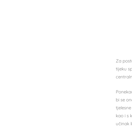
Za post
tijeku s
centraln
Ponekad 
bi se on
tjelesn
kao i s 
učinak l