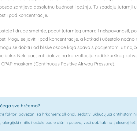
i posao zahtijeva apsolutnu budnost i pažnju. Tu spadaju jutarnji
st i pad koncentracije.
ostoje i druge smetnje, poput jutarnjeg umora i neispavanosti, po
st. Mogu se javiti i pad koncentracije, a katkad i učestalo noćno
ogu se dobiti i od bliske osobe koja spava s pacijentom, uz najče
e buke. Neki pacijenti dolaze na konzultaciju radi kirurškog zahv
je CPAP maskom (Continuous Positive Airway Pressure).
 čega sve hrčemo?
ni faktori povezani sa hrkanjem: alkohol, sedativi uključujući antihistamin
, alergijski rinitis i ostale upale dišnih puteva, veći dobitak na tjelesnoj te