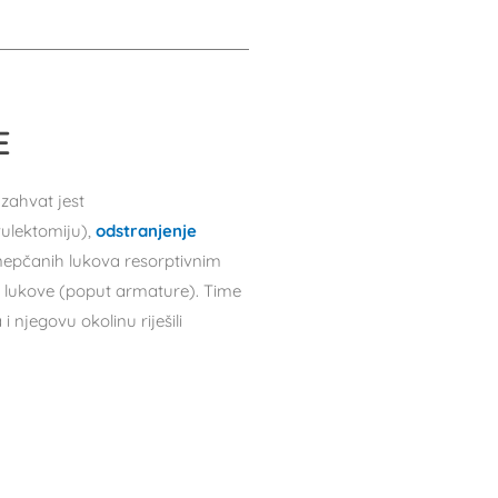
E
 zahvat jest
vulektomiju),
odstranjenje
nepčanih lukova resorptivnim
ne lukove (poput armature). Time
i njegovu okolinu riješili