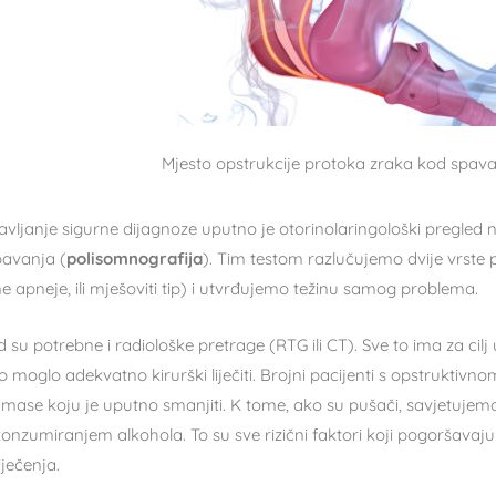
Mjesto opstrukcije protoka zraka kod spav
avljanje sigurne dijagnoze uputno je otorinolaringološki pregled 
pavanja (
polisomnografija
). Tim testom razlučujemo dvije vrste
e apneje, ili mješoviti tip) i utvrđujemo težinu samog problema.
su potrebne i radiološke pretrage (RTG ili CT). Sve to ima za cilj
o moglo adekvatno kirurški liječiti. Brojni pacijenti s opstruktiv
e mase koju je uputno smanjiti. K tome, ako su pušači, savjetujem
konzumiranjem alkohola. To su sve rizični faktori koji pogoršavaj
iječenja.