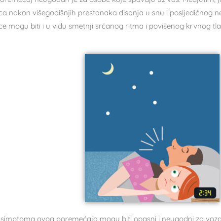
ca nakon višegodišnjih prestanaka disanja u snu i posljedičnog ne
ce mogu biti i u vidu smetnji srčanog ritma i povišenog krvnog tla
 simptoma ovog poremećaja mogu biti opasni i neugodni za vozač