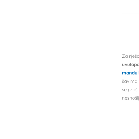
Za rješa
uvulopa
mandula
šavima.
se proši
nesnošl