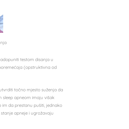
anja
nadopuniti testom disanja u
 poremećaja (opstruktivna od
 utvrditi točno mjesto suženja da
nom sleep apneom imaju višak
o im da prestanu pušiti, jednako
u stanje apneje i ugrožavaju