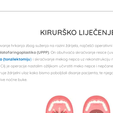
KIRURŠKO LIJEČENJ
vanje hrkanja zbog suženja na razini ždrijela, najčešći operativni
latofaringoplastika (UPPP)
. On obuhvaća skraćivanje resice (u
 (tonzilektomiju
)
i skraćivanje mekog nepca uz rekonstrukciju 
 Cilj je operacije nastalim ožiljkom učvrstiti meko nepce i nepča
ruje ždrijelni ulaz kako bismo poboljšali disanje pacijenta, te njega 
jive noćne buke.