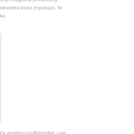
dostatka kisika (hipoksija). Te
ka.
e, posebno profesionalne, i sve