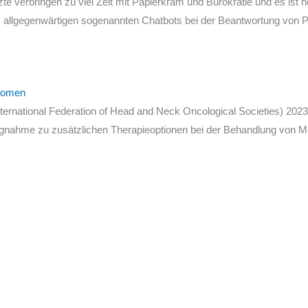
te verbringen zu viel Zeit mit Papierkram und Bürokratie und es ist 
m allgegenwärtigen sogenannten Chatbots bei der Beantwortung von P
anomen
ternational Federation of Head and Neck Oncological Societies) 20
ungnahme zu zusätzlichen Therapieoptionen bei der Behandlung von Me