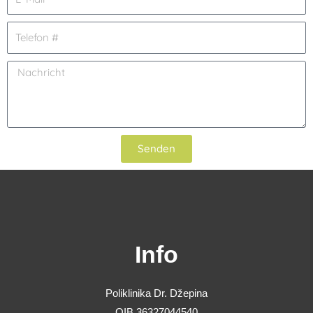
Senden
Info
Poliklinika Dr. Džepina
OIB 36327044540